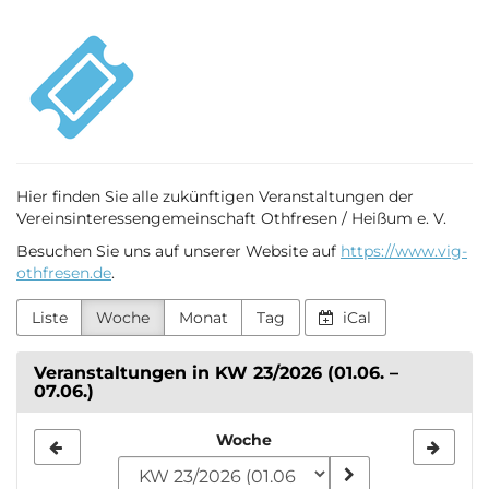
Zum
VIG
Haupt-
Inhalt
Othfresen
springen
Hier finden Sie alle zukünftigen Veranstaltungen der
Vereinsinteressengemeinschaft Othfresen / Heißum e. V.
Besuchen Sie uns auf unserer Website auf
https://www.vig-
othfresen.de
.
Liste
Woche
Monat
Tag
iCal
Veranstaltungen in KW 23/2026 (01.06. –
07.06.)
Woche
Woche
zur