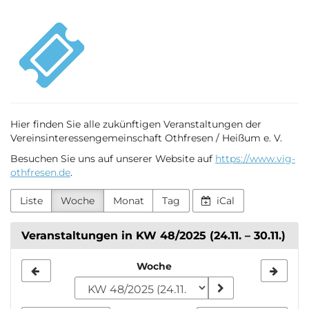
Zum
VIG
Haupt-
Inhalt
Othfresen
springen
Hier finden Sie alle zukünftigen Veranstaltungen der
Vereinsinteressengemeinschaft Othfresen / Heißum e. V.
Besuchen Sie uns auf unserer Website auf
https://www.vig-
othfresen.de
.
Liste
Woche
Monat
Tag
iCal
Veranstaltungen in KW 48/2025 (24.11. – 30.11.)
Woche
Woche
zur