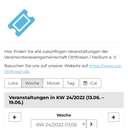
Zum
VIG
Haupt-
Inhalt
Othfresen
springen
Hier finden Sie alle zukünftigen Veranstaltungen der
Vereinsinteressengemeinschaft Othfresen / Heißum e. V.
Besuchen Sie uns auf unserer Website auf
https://www.vig-
othfresen.de
.
Liste
Woche
Monat
Tag
iCal
Veranstaltungen in KW 24/2022 (13.06. –
19.06.)
Woche
Woche
zur