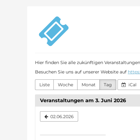
Zum
VIG
Haupt-
Inhalt
Othfresen
springen
Hier finden Sie alle zukünftigen Veranstaltunge
Besuchen Sie uns auf unserer Website auf
https
Liste
Woche
Monat
Tag
iCal
Veranstaltungen am 3. Juni 2026
Datum
02.06.2026
zur
Anzeige