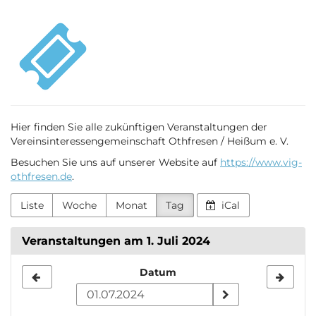
Zum
VIG
Haupt-
Inhalt
Othfresen
springen
Hier finden Sie alle zukünftigen Veranstaltungen der
Vereinsinteressengemeinschaft Othfresen / Heißum e. V.
Besuchen Sie uns auf unserer Website auf
https://www.vig-
othfresen.de
.
Liste
Woche
Monat
Tag
iCal
Veranstaltungen am 1. Juli 2024
Datum
Datum
zur